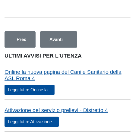
Articolo precedente: Nuovi orari per distribuzione e ritiro d
Articolo successivo: Variazione orario 
Prec
Avanti
ULTIMI AVVISI PER L'UTENZA
Online la nuova pagina del Canile Sanitario della
ASL Roma 4
Leggi tutto: Online la...
Attivazione del servizio prelievi - Distretto 4
Leggi tutto: Attivazione...