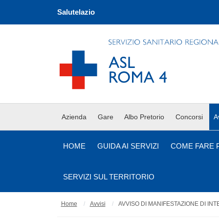
Salutelazio
Azienda
Gare
Albo Pretorio
Concorsi
A
HOME
GUIDA AI SERVIZI
COME FARE 
SERVIZI SUL TERRITORIO
Home
Avvisi