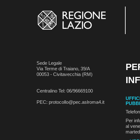
Sede Legale
PE
Via Terme di Traiano, 39/A
00053 - Civitavecchia (RM)
IN
Centralino Tel: 06/96669100
UFFIC
PEC: protocollo@pec.aslroma4.it
PUBB
Telefo
Per inf
al vene
marted