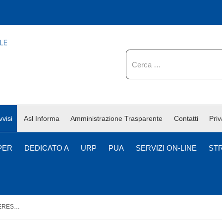
Cerca
vvisi
Asl Informa
Amministrazione Trasparente
Contatti
Pri
PER
DEDICATO A
URP
PUA
SERVIZI ON-LINE
ST
AVVISO DI MANIFESTAZIONE DI INTERESSE, PER SOLI TITOLI, CON DISPONIBILITA’ IMMEDIATA, PER IL CONFERIMENTO DI INCARICHI A TEMPO DETERMINATO DI DIRIGENTE MEDICO - AREA DI SANITA' PUBBLICA - DISCIPLINA ORGANIZZAZIONE DEI SERVIZI SANITARI DI BASE