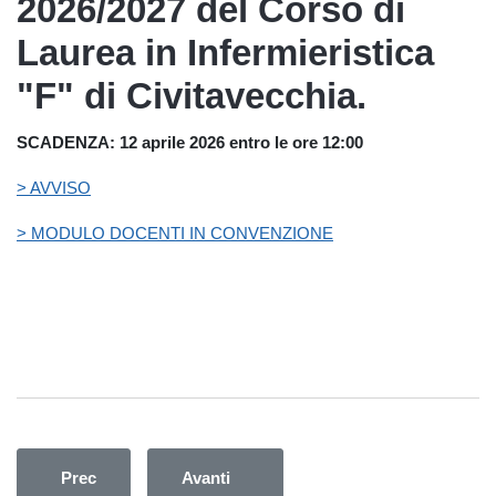
2026/2027 del Corso di
Laurea in Infermieristica
"F" di Civitavecchia.
SCADENZA: 12 aprile 2026 entro le ore 12:00
> AVVISO
> MODULO DOCENTI IN CONVENZIONE
Articolo precedente: Manifestazione di interesse per lo svol
Articolo successivo: Manifestazione di
Prec
Avanti