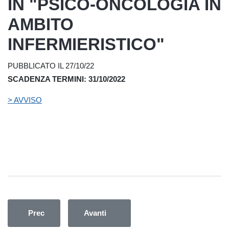
IN "PSICO-ONCOLOGIA IN
AMBITO
INFERMIERISTICO"
PUBBLICATO IL 27/10/22
SCADENZA TERMINI: 31/10/2022
> AVVISO
Articolo precedente: AVVISO PER MASTER DI FORMAZ
Articolo successivo: AVVISO DI MA
Prec
Avanti