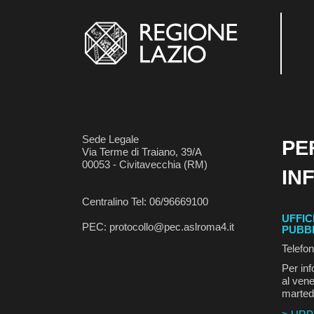
Sede Legale
PE
Via Terme di Traiano, 39/A
00053 - Civitavecchia (RM)
IN
Centralino Tel: 06/96669100
UFFIC
PEC: protocollo@pec.aslroma4.it
PUBB
Telefo
Per inf
al vene
marted