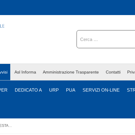
Cerca
vvisi
Asl Informa
Amministrazione Trasparente
Contatti
Pri
PER
DEDICATO A
URP
PUA
SERVIZI ON-LINE
ST
MANIFESTAZIONE DI INTERESSI PRESTAZIONE AGGIUNTIVA RIAPERTURA BANDO: "ABBATTIMENTO LISTE DI ATTESA" RIVOLTA AL PERSONALE AFFERENTE AL DAPSS DELLA ASL ROMA 4"- ANNO 2024