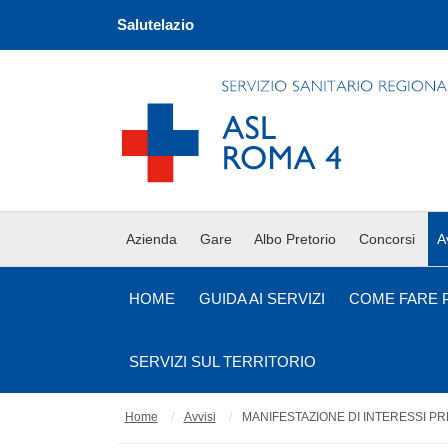
Salutelazio
Azienda
Gare
Albo Pretorio
Concorsi
A
HOME
GUIDA AI SERVIZI
COME FARE 
SERVIZI SUL TERRITORIO
Home
Avvisi