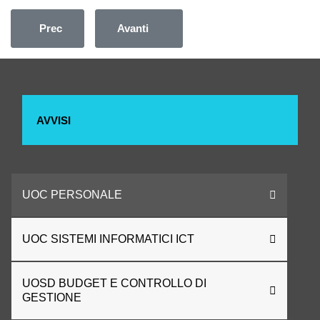
Articolo precedente: AVVISO PER LA FORMAZIONE DE
Articolo successivo: AVVISO INTE
Prec
Avanti
AVVISI
UOC PERSONALE
UOC SISTEMI INFORMATICI ICT
UOSD BUDGET E CONTROLLO DI
GESTIONE