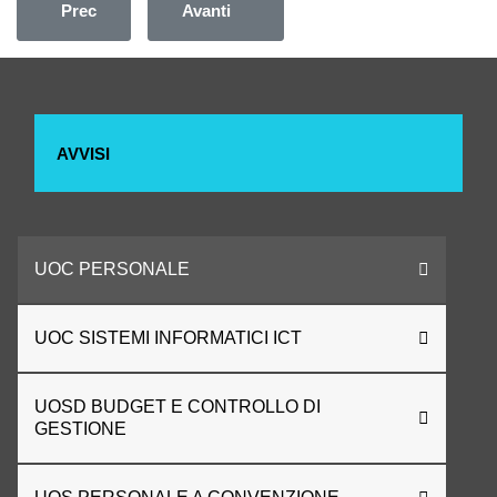
Articolo precedente: AVVISO PUBBLICO PER LA PR
Articolo successivo: AVVISO PUBB
Prec
Avanti
AVVISI
UOC PERSONALE
UOC SISTEMI INFORMATICI ICT
UOSD BUDGET E CONTROLLO DI
GESTIONE