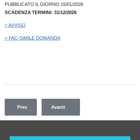
PUBBLICATO IL GIORNO 15/01/2026
SCADENZA TERMINI: 31/12/2026
> AVVISO
> FAC-SIMILE DOMANDA
Articolo precedente: AVVISO PUBBLICO DI MOBILITA’
Articolo successivo: Avviso pubblico, per 
Prec
Avanti