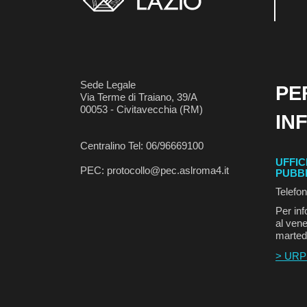
Sede Legale
PE
Via Terme di Traiano, 39/A
00053 - Civitavecchia (RM)
IN
Centralino Tel: 06/96669100
UFFIC
PEC: protocollo@pec.aslroma4.it
PUBB
Telefo
Per inf
al vene
marted
> URP