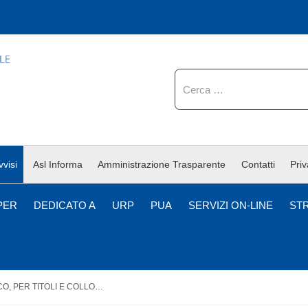
Cerca
vvisi
Asl Informa
Amministrazione Trasparente
Contatti
Pri
PER
DEDICATO A
URP
PUA
SERVIZI ON-LINE
ST
AVVISO PUBBLICO, PER TITOLI E COLLOQUIO, PER IL CONFERIMENTO DI INCARICHI A TEMPO DETERMINATO DI COLLABORATORE TECNICO PROFESSIONALE ARCHITETTO - CTG ”D”.