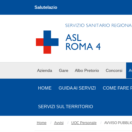
Salutelazio
Azienda
Gare
Albo Pretorio
Concorsi
A
HOME
GUIDA AI SERVIZI
COME FARE 
SERVIZI SUL TERRITORIO
Home
Avvisi
UOC Personale