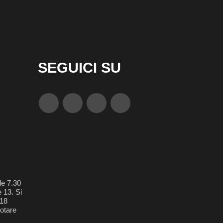
SEGUICI SU
le 7.30
e 13. Si
018
otare