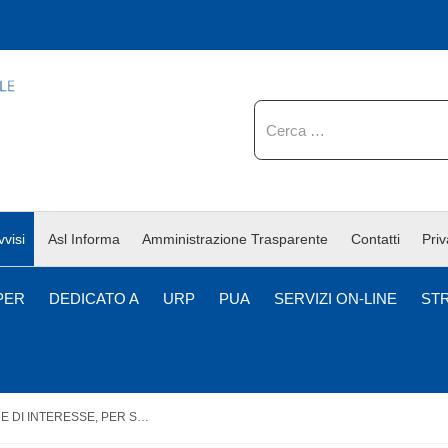
Cerca
vvisi
Asl Informa
Amministrazione Trasparente
Contatti
Pri
PER
DEDICATO A
URP
PUA
SERVIZI ON-LINE
ST
MANIFESTAZIONE DI INTERESSE, PER SOLI TITOLI, CON DISPONIBILITA’ IMMEDIATA, PER IL CONFERIMENTO DI INCARICHI A TEMPO DETERMINATO DI DIRIGENTE MEDICO - AREA DELLA MEDICINA DIAGNOSTICA E DEI SERVIZI - DISCIPLINA RADIODIAGNOSTICA