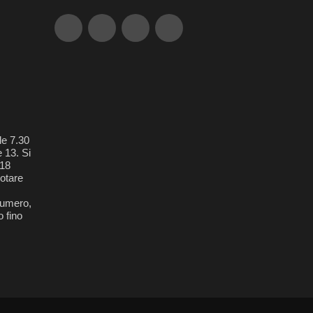
le 7.30
e 13. Si
018
otare
 numero,
 fino