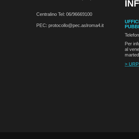
IN
Centralino Tel: 06/96669100
UFFIC
PEC: protocollo@pec.aslroma4.it
PUBB
Telefo
Per inf
al vene
marted
> URP