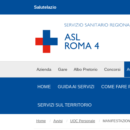
Salutelazio
Azienda
Gare
Albo Pretorio
Concorsi
A
HOME
GUIDA AI SERVIZI
COME FARE 
SERVIZI SUL TERRITORIO
Home
Avvisi
UOC Personale