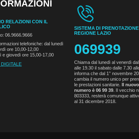
FORMAZIONI
IO RELAZIONI CON IL
LICO
SISTEMA DI PRENOTAZIONE
REGIONE LAZIO
no: 06.9666.9666
ormazioni telefoniche: dal lunedì
069939
rdì ore 10,00-12,00
ì e giovedì ore 15,00-17,00
Chiama dal lunedì al venerdì dal
 DIGITALE
alle 19.30 il sabato dalle 7.30 all
informa che dal 1° novembre 2
cambia il numero unico per pren
le prestazioni sanitarie.
Il nuovo
numero è 06 99 39
. Il vecchio
803333, resterà comunque attivo
al 31 dicembre 2018.