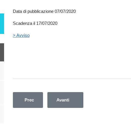
Data di pubblicazione 07/07/2020
Scadenza il 17/07/2020
> Avviso
Articolo precedente: AVVISO PUBBLICO, PER TIT
Articolo successivo: AVVISO PU
Prec
Avanti