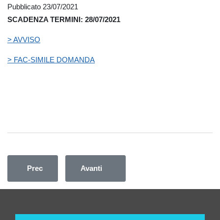
Pubblicato 23/07/2021
SCADENZA TERMINI: 28/07/2021
> AVVISO
> FAC-SIMILE DOMANDA
Articolo precedente: AVVISO PUBBLICO PER LA PR
Articolo successivo: ANNULLAMENTO
Prec
Avanti