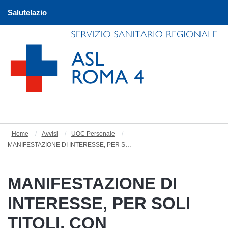
Salutelazio
Home
Avvisi
UOC Personale
MANIFESTAZIONE DI INTERESSE, PER SOLI TITOLI, CON DISPONIBILITÀ IMMEDIATA, PER IL CONFERIMENTO DI INCARICHI A TEMPO DETERMINATO DI DIRIGENTE MEDICO - AREA DI SANITÀ PUBBLICA - DISCIPLINA IGIENE, EPIDEMIOLOGIA E SANITÀ PUBBLICA - ASL ROMA 4
MANIFESTAZIONE DI
INTERESSE, PER SOLI
TITOLI, CON