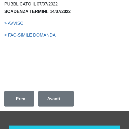
PUBBLICATO IL 07/07/2022
SCADENZA TERMINI: 14/07/2022
> AVVISO
> FAC-SIMILE DOMANDA
Articolo precedente: APPLICAZIONE ART. 20 A.C.N. 3
Articolo successivo: APPLICAZIONE 
Prec
Avanti