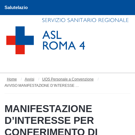
Salutelazio
Home
Avvisi
UOS Personale a Convenzione
AVVISO MANIFESTAZIONE D’INTERESSE PER CONFERIMENTO DI INCARICO Dl LAVORO LIBERO PROFESSIONALE PER ESIGENZE CORRELATE AL SERVIZIO DI CONTINUITA’ ASSISTENZIALE PRESSO I DISTRETTI SANITARI 1, 2, 3 E 4 DELLA ASL ROMA 4
MANIFESTAZIONE
D’INTERESSE PER
CONFERIMENTO DI