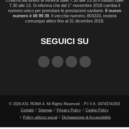
Chiama dal lunedì al venerdì dalle 7.30 alle 19.30 il sabato dalle
7.30 alle 13. Si informa che dal 1° novembre 2018 cambia il
numero unico per prenotare le prestazioni sanitarie.
Il nuovo
numero è 06 99 39
. Il vecchio numero, 803333, resterà
comunque attivo fino al 31 dicembre 2018.
SEGUICI SU
©
2026
ASL ROMA 4. All Rights Reserved. - P.I.V.A. 04743741003
Contatti
Sitemap
Privacy Policy
Cookie Policy
Policy utilizzo social
Dichiarazione di Accessibilità