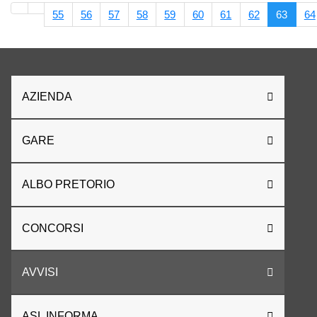
55
56
57
58
59
60
61
62
63
64
AZIENDA
GARE
ALBO PRETORIO
CONCORSI
AVVISI
ASL INFORMA