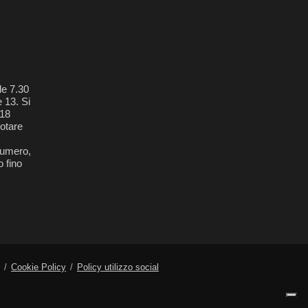
le 7.30
e 13. Si
018
otare
 numero,
 fino
Cookie Policy
Policy utilizzo social