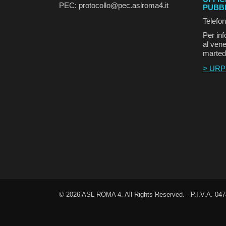
PEC: protocollo@pec.aslroma4.it
PUBB
Telefo
Per inf
al vene
marted
> URP
©
2026
ASL ROMA 4. All Rights Reserved. - P.I.V.A. 04