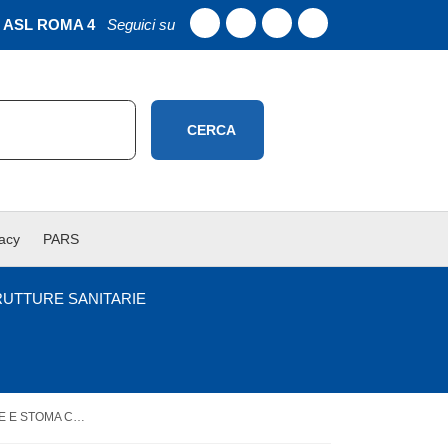
ASL ROMA 4
Seguici su
CERCA
vacy
PARS
RUTTURE SANITARIE
IL PROCESSO WOUND CARE E STOMA CARE DAPSS NELL’INTEGRAZIONE OSPEDALE TERRITORIO