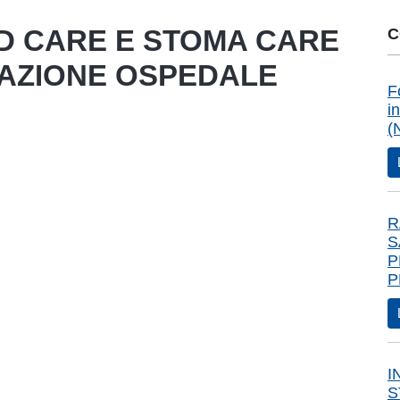
D CARE E STOMA CARE
C
RAZIONE OSPEDALE
F
i
(
R
S
P
P
I
S