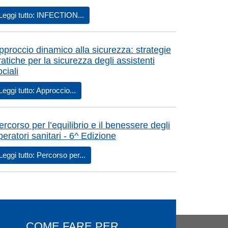
Leggi tutto: INFECTION...
pproccio dinamico alla sicurezza: strategie
ratiche per la sicurezza degli assistenti
ociali
Leggi tutto: Approccio...
ercorso per l’equilibrio e il benessere degli
peratori sanitari - 6^ Edizione
I: STRATEGIE D’INTERVENTO PER LA SICUREZZA IN AMBITO
Leggi tutto: Percorso per...
COME FARE PER ...