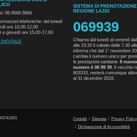
LICO
SISTEMA DI PRENOTAZIONE
REGIONE LAZIO
no: 06.9666.9666
ormazioni telefoniche: dal lunedì
069939
rdì ore 10,00-12,00
ì e giovedì ore 15,00-17,00
Chiama dal lunedì al venerdì dal
 DIGITALE
alle 19.30 il sabato dalle 7.30 all
informa che dal 1° novembre 2
cambia il numero unico per pren
le prestazioni sanitarie.
Il nuovo
numero è 06 99 39
. Il vecchio
803333, resterà comunque attivo
al 31 dicembre 2018.
743741003
Contatti
Sitemap
Privacy Policy
Dichiarazione di Accessibilità