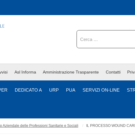
Cerca
vvisi
Asl Informa
Amministrazione Trasparente
Contatti
Pri
PER
DEDICATO A
URP
PUA
SERVIZI ON-LINE
ST
 Aziendale delle Professioni Sanitarie e Sociali