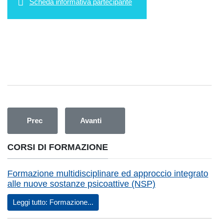
Scheda informativa partecipante
Articolo precedente: PRESENTAZIONE DEI DATI 2023
Articolo successivo: DIAGNOSTICA 
Prec
Avanti
CORSI DI FORMAZIONE
Formazione multidisciplinare ed approccio integrato
alle nuove sostanze psicoattive (NSP)
Leggi tutto: Formazione...