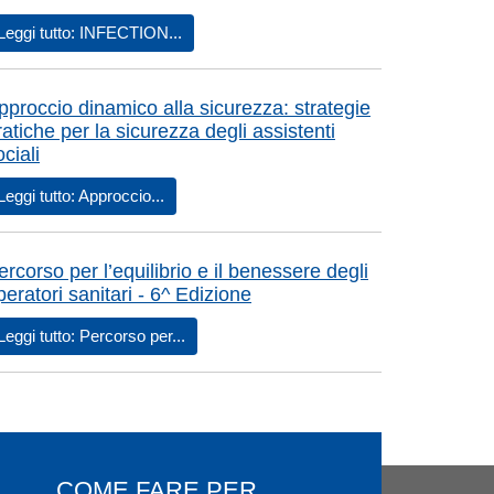
Leggi tutto: INFECTION...
pproccio dinamico alla sicurezza: strategie
ratiche per la sicurezza degli assistenti
ociali
Leggi tutto: Approccio...
UAZIONE DEL PIANO PANDEMICO AZIENDALE
I SETTING ASSISTENZIALI - PFA 2024
ercorso per l’equilibrio e il benessere degli
peratori sanitari - 6^ Edizione
Leggi tutto: Percorso per...
COME FARE PER ...