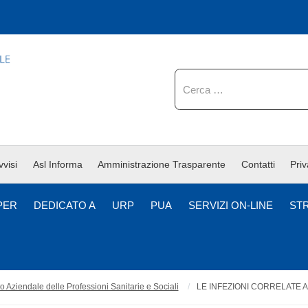
Cerca
vvisi
Asl Informa
Amministrazione Trasparente
Contatti
Pri
PER
DEDICATO A
URP
PUA
SERVIZI ON-LINE
ST
 Aziendale delle Professioni Sanitarie e Sociali