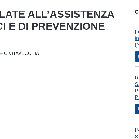
ELATE ALL’ASSISTENZA
C
ICI E DI PREVENZIONE
F
i
(
- CIVITAVECCHIA
R
S
P
P
I
S