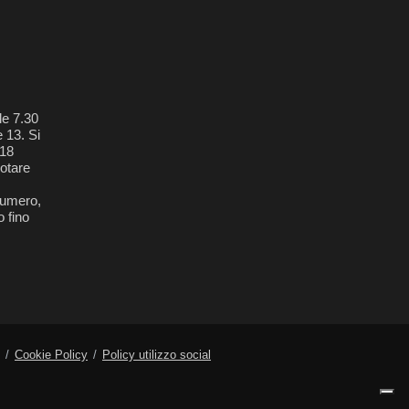
le 7.30
e 13. Si
018
otare
 numero,
 fino
Cookie Policy
Policy utilizzo social