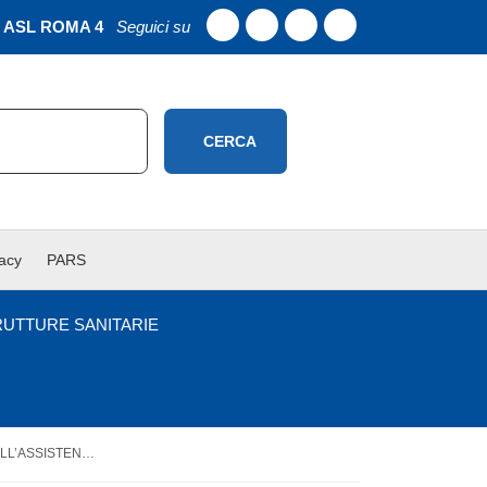
ASL ROMA 4
Seguici su
CERCA
vacy
PARS
RUTTURE SANITARIE
LE INFEZIONI CORRELATE ALL’ASSISTENZA (ICA): ASPETTI CLINICI E DI PREVENZIONE