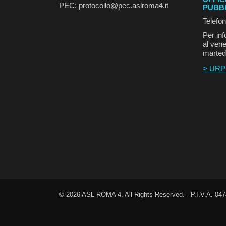
PEC: protocollo@pec.aslroma4.it
PUBB
Telefo
Per inf
al vene
marted
> URP
©
2026
ASL ROMA 4. All Rights Reserved. - P.I.V.A. 04