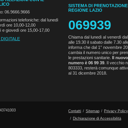
LICO
SISTEMA DI PRENOTAZIONE
REGIONE LAZIO
no: 06.9666.9666
ormazioni telefoniche: dal lunedì
069939
rdì ore 10,00-12,00
ì e giovedì ore 15,00-17,00
Chiama dal lunedì al venerdì dal
 DIGITALE
alle 19.30 il sabato dalle 7.30 all
informa che dal 1° novembre 2
cambia il numero unico per pren
le prestazioni sanitarie.
Il nuovo
numero è 06 99 39
. Il vecchio
803333, resterà comunque attivo
al 31 dicembre 2018.
743741003
Contatti
Sitemap
Privacy Policy
Dichiarazione di Accessibilità