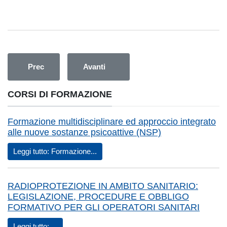
Articolo precedente: LA COMUNICAZIONE E RELAZION
Articolo successivo: CORSO BREVE –
Prec
Avanti
CORSI DI FORMAZIONE
Formazione multidisciplinare ed approccio integrato
alle nuove sostanze psicoattive (NSP)
Leggi tutto: Formazione...
RADIOPROTEZIONE IN AMBITO SANITARIO:
LEGISLAZIONE, PROCEDURE E OBBLIGO
FORMATIVO PER GLI OPERATORI SANITARI
Leggi tutto: ...