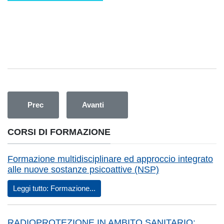
Articolo precedente: CORSO BASE PER TUTOR CLINICI-
Articolo successivo: Percorso diagnosti
Prec
Avanti
CORSI DI FORMAZIONE
Formazione multidisciplinare ed approccio integrato
alle nuove sostanze psicoattive (NSP)
Leggi tutto: Formazione...
RADIOPROTEZIONE IN AMBITO SANITARIO: