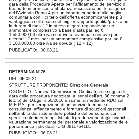
gara della Procedura Aperta per l'affidamento del servizio di
trasporto infermi con ambulanza necessario per le esigenze
del l'Azienda Roma 4 per un importo superiore alla soglia
comunitaria con il criterio dell'offerta economicamente più
vantaggiosa sulla base del miglior rapporto qualità/prezzo per
la durata di mesi 12 in attesa di gara regionale per un
ammontare complessivo a base d'asta pari ad €
1.550.000,00 oltre iva se dovuta; eventuale rinnovo per
ulteriori 12 mesi per un ammontare complessivo pari ad €
3.100.000,00 oltre iva se dovuta ( 12 + 12)
06.08.21
76
05.08.21
Direzione Generale
Nomina Commissione Giudicatrice e seggio di
gara della procedura negoziata, ai sensi dell'art. 36 comma 2
lett. b) del D.Lgs. n.50/2016 e ss.mm.ii, mediante RDO sul
M.E.P.A., per l'erogazione di un servizio triennale di
consulenza, affiancamento e fornitura di soluzioni gestionali
nell'ambito dei sistemi delle politiche del personale, con
specifico riferimento agli Istituti di graduazione degli incarichi,
valutazione permanente del personale e valorizzazione delle
performance individuali -CIG 88117641B1
06.08.21