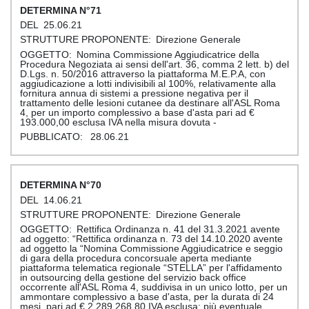
71
25.06.21
Direzione Generale
Nomina Commissione Aggiudicatrice della
Procedura Negoziata ai sensi dell'art. 36, comma 2 lett. b) del
D.Lgs. n. 50/2016 attraverso la piattaforma M.E.P.A, con
aggiudicazione a lotti indivisibili al 100%, relativamente alla
fornitura annua di sistemi a pressione negativa per il
trattamento delle lesioni cutanee da destinare all'ASL Roma
4, per un importo complessivo a base d'asta pari ad €
193.000,00 esclusa IVA nella misura dovuta -
28.06.21
70
14.06.21
Direzione Generale
Rettifica Ordinanza n. 41 del 31.3.2021 avente
ad oggetto: “Rettifica ordinanza n. 73 del 14.10.2020 avente
ad oggetto la “Nomina Commissione Aggiudicatrice e seggio
di gara della procedura concorsuale aperta mediante
piattaforma telematica regionale “STELLA” per l'affidamento
in outsourcing della gestione del servizio back office
occorrente all'ASL Roma 4, suddivisa in un unico lotto, per un
ammontare complessivo a base d'asta, per la durata di 24
mesi, pari ad € 2.289.268,80 IVA esclusa; più eventuale