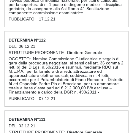
“Avviso pubblico di mobilità nazionale, per titoli e colloquio,
per la copertura di n. 1 posto di dirigente medico – disciplina
geriatria, da assegnare alla Asl Roma 4”. Sostituzione
componente commissione esaminatrice.
17.12.21
112
06.12.21
Direttore Generale
Nomina Commissione Giudicatrice e seggio di
gara della procedura negoziata, ai sensi dell'art. 36 comma 2
lett. b) del D.Lgs. n.50/2016 e ss.mm.ii, mediante RDO sul
M.E.P.A., per la fornitura di arredi, attrezzature ed
apparecchiature elettromedicali, suddivisa in n. 4 lotti,
occorrente per il Poliambulatorio di Fiano Romano – Distretto
f4 ed Ospedale Padre Pio di Bracciano, per un ammontare
totale a base d'asta pari ad € 212.000,00 IVA esclusa –
Finanziamento a carico della DGR n. 499/2011 -
07.12.21
111
02.12.21
Direttore Generale