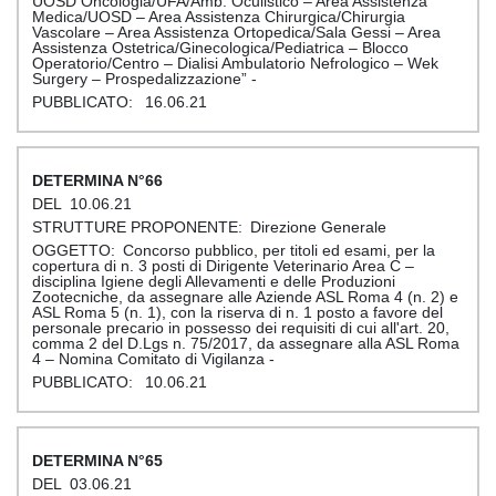
UOSD Oncologia/UFA/Amb. Oculistico – Area Assistenza
Medica/UOSD – Area Assistenza Chirurgica/Chirurgia
Vascolare – Area Assistenza Ortopedica/Sala Gessi – Area
Assistenza Ostetrica/Ginecologica/Pediatrica – Blocco
Operatorio/Centro – Dialisi Ambulatorio Nefrologico – Wek
Surgery – Prospedalizzazione” -
16.06.21
66
10.06.21
Direzione Generale
Concorso pubblico, per titoli ed esami, per la
copertura di n. 3 posti di Dirigente Veterinario Area C –
disciplina Igiene degli Allevamenti e delle Produzioni
Zootecniche, da assegnare alle Aziende ASL Roma 4 (n. 2) e
ASL Roma 5 (n. 1), con la riserva di n. 1 posto a favore del
personale precario in possesso dei requisiti di cui all'art. 20,
comma 2 del D.Lgs n. 75/2017, da assegnare alla ASL Roma
4 – Nomina Comitato di Vigilanza -
10.06.21
65
03.06.21