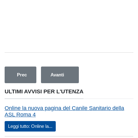
Articolo precedente: Chiusura servizi territoriali a Civitavec
Articolo successivo: Scelta nuovo Pediatr
Prec
Avanti
ULTIMI AVVISI PER L'UTENZA
Online la nuova pagina del Canile Sanitario della
ASL Roma 4
Leggi tutto: Online la...