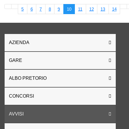
5
6
7
8
9
10
11
12
13
14
AZIENDA
GARE
ALBO PRETORIO
CONCORSI
AVVISI