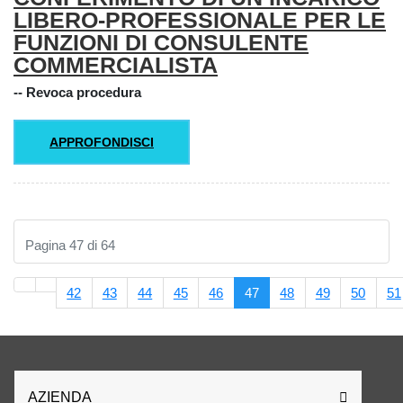
LIBERO-PROFESSIONALE PER LE
FUNZIONI DI CONSULENTE
COMMERCIALISTA
-- Revoca procedura
APPROFONDISCI
Pagina 47 di 64
42
43
44
45
46
47
48
49
50
51
AZIENDA