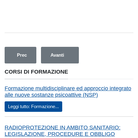
Articolo precedente: Corsi 2026 - Corsi di Formazione per Op
Articolo successivo: CONVEGNO ECM
Prec
Avanti
CORSI DI FORMAZIONE
Formazione multidisciplinare ed approccio integrato
alle nuove sostanze psicoattive (NSP)
Leggi tutto: Formazione...
RADIOPROTEZIONE IN AMBITO SANITARIO:
LEGISLAZIONE, PROCEDURE E OBBLIGO