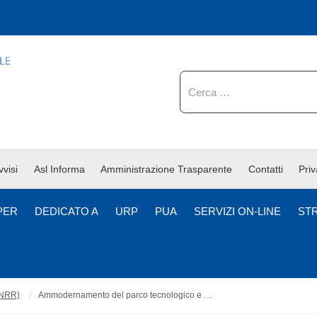
Cerca
vvisi
Asl Informa
Amministrazione Trasparente
Contatti
Pri
PER
DEDICATO A
URP
PUA
SERVIZI ON-LINE
ST
PNRR)
Ammodernamento del parco tecnologico e digitale ospedaliero (Digitalizzazione delle strutture ospedaliere DEA I° e II° livello)