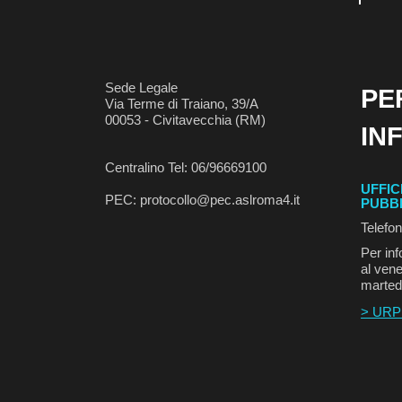
Sede Legale
PE
Via Terme di Traiano, 39/A
00053 - Civitavecchia (RM)
IN
Centralino Tel: 06/96669100
UFFIC
PEC: protocollo@pec.aslroma4.it
PUBB
Telefo
Per inf
al vene
marted
> URP