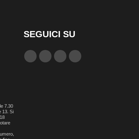
SEGUICI SU
le 7.30
e 13. Si
018
otare
 numero,