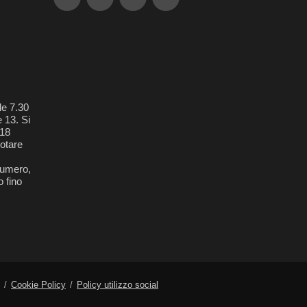
le 7.30
e 13. Si
018
otare
 numero,
 fino
Cookie Policy
Policy utilizzo social