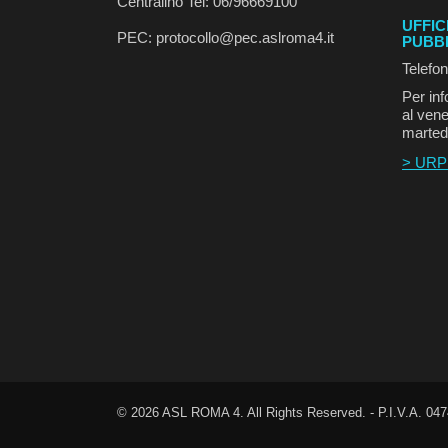
Centralino Tel: 06/96669100
UFFIC
PEC: protocollo@pec.aslroma4.it
PUBB
Telefo
Per inf
al vene
marted
> URP
©
2026
ASL ROMA 4. All Rights Reserved. - P.I.V.A. 04