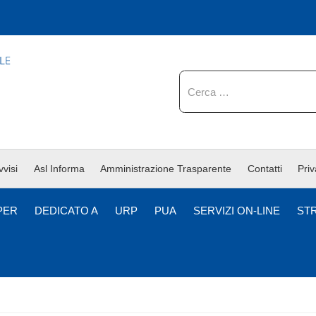
Cerca
vvisi
Asl Informa
Amministrazione Trasparente
Contatti
Pri
PER
DEDICATO A
URP
PUA
SERVIZI ON-LINE
ST