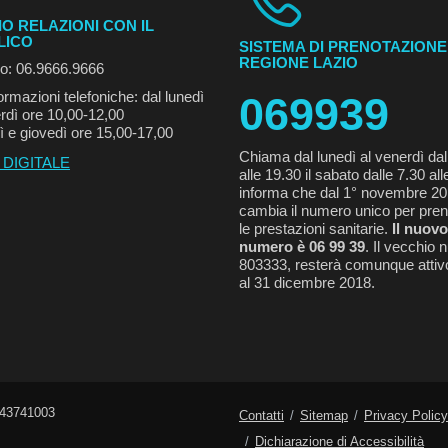
IO RELAZIONI CON IL
LICO
SISTEMA DI PRENOTAZIONE
REGIONE LAZIO
no: 06.9666.9666
ormazioni telefoniche: dal lunedì
069939
rdì ore 10,00-12,00
ì e giovedì ore 15,00-17,00
Chiama dal lunedì al venerdì dal
 DIGITALE
alle 19.30 il sabato dalle 7.30 all
informa che dal 1° novembre 2
cambia il numero unico per pren
le prestazioni sanitarie.
Il nuovo
numero è 06 99 39
. Il vecchio
803333, resterà comunque attivo
al 31 dicembre 2018.
743741003
Contatti
Sitemap
Privacy Policy
Dichiarazione di Accessibilità