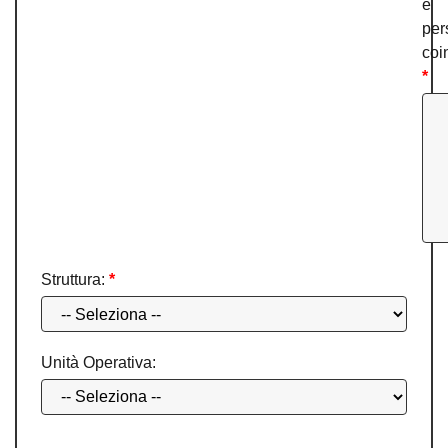
e
per
coi
*
Struttura:
*
Unità Operativa: