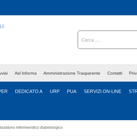
Cerca
vvisi
Asl Informa
Amministrazione Trasparente
Contatti
Pri
PER
DEDICATO A
URP
PUA
SERVIZI ON-LINE
ST
ulatorio infermieristico diabetologico