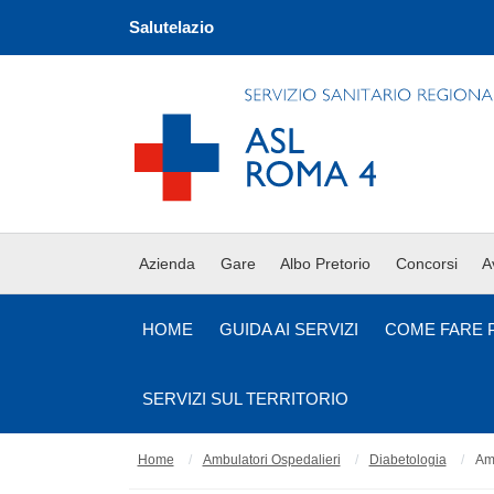
Salutelazio
Azienda
Gare
Albo Pretorio
Concorsi
A
HOME
GUIDA AI SERVIZI
COME FARE 
SERVIZI SUL TERRITORIO
Home
Ambulatori Ospedalieri
Diabetologia
Amb