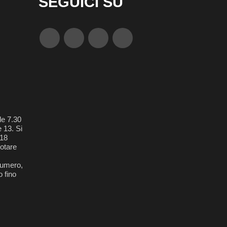
SEGUICI SU
le 7.30
e 13. Si
018
otare
 numero,
 fino