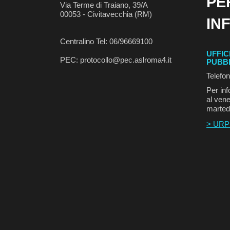
PE
Via Terme di Traiano, 39/A
00053 - Civitavecchia (RM)
IN
Centralino Tel: 06/96669100
UFFIC
PEC: protocollo@pec.aslroma4.it
PUBB
Telefo
Per inf
al vene
marted
> URP