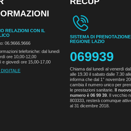
R
RECUP
FORMAZIONI
IO RELAZIONI CON IL
LICO
SISTEMA DI PRENOTAZIONE
REGIONE LAZIO
no: 06.9666.9666
ormazioni telefoniche: dal lunedì
069939
rdì ore 10,00-12,00
ì e giovedì ore 15,00-17,00
Chiama dal lunedì al venerdì dal
 DIGITALE
alle 19.30 il sabato dalle 7.30 all
informa che dal 1° novembre 2
cambia il numero unico per pren
le prestazioni sanitarie.
Il nuovo
numero è 06 99 39
. Il vecchio
803333, resterà comunque attivo
al 31 dicembre 2018.