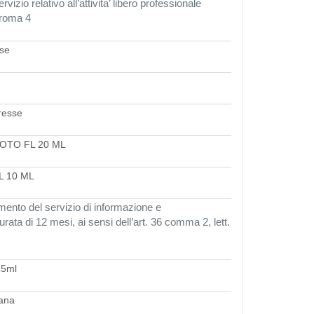
ervizio relativo all’attivita’ libero professionale
l roma 4
sse
presse
TT OTO FL 20 ML
FL 10 ML
amento del servizio di informazione e
ata di 12 mesi, ai sensi dell’art. 36 comma 2, lett.
15ml
dana