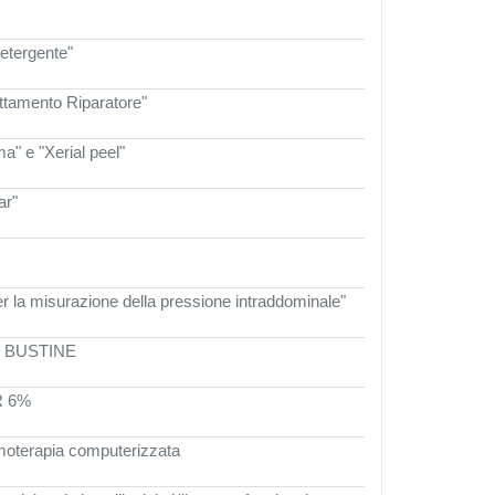
detergente"
attamento Riparatore"
ma" e "Xerial peel"
ar"
per la misurazione della pressione intraddominale"
 30 BUSTINE
R 6%
ermoterapia computerizzata