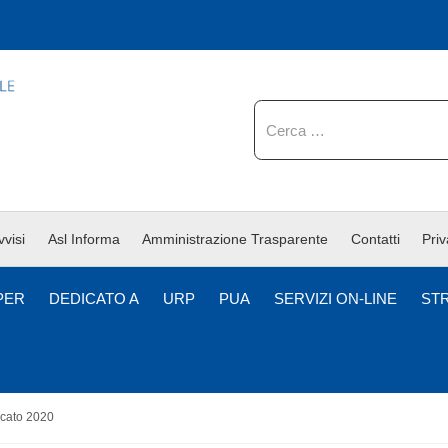
Cerca
vvisi
Asl Informa
Amministrazione Trasparente
Contatti
Pri
PER
DEDICATO A
URP
PUA
SERVIZI ON-LINE
ST
rcato 2020