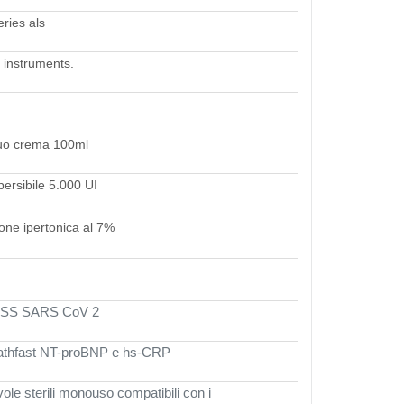
eries als
 instruments.
 duo crema 100ml
persibile 5.000 UI
ione ipertonica al 7%
PRESS SARS CoV 2
r Pathfast NT-proBNP e hs-CRP
vole sterili monouso compatibili con i