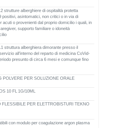
2 strutture alberghiere di ospitalità protetta
ositivi, asintomatici, non critici o in via di
acuti o provenienti dal proprio domicilio i quali, in
egiver, supporto familiare o idoneità
ilio
.1 struttura alberghiera dimorante presso il
 servizio
all’interno del reparto di medicina CoVid-
eriodo presunto di circa 6 mesi
e comunque fino
MENS 3G POLVERE PER SOLUZIONE ORALE
E OS 10 FL 1G/10ML
TTRODO FLESSIBILE PER ELETTROBISTURI TEKNO
atibili con modulo per coagulazione argon plasma