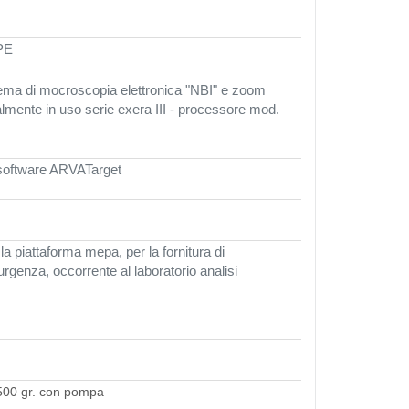
PE
ema di mocroscopia elettronica "NBI" e zoom
lmente in uso serie exera III - processore mod.
software ARVATarget
a piattaforma mepa, per la fornitura di
rgenza, occorrente al laboratorio analisi
 500 gr. con pompa