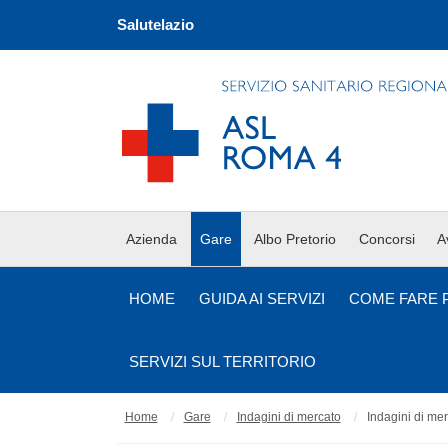
Salutelazio
Azienda
Gare
Albo Pretorio
Concorsi
A
HOME
GUIDA AI SERVIZI
COME FARE 
SERVIZI SUL TERRITORIO
Home
Gare
Indagini di mercato
Indagini di me