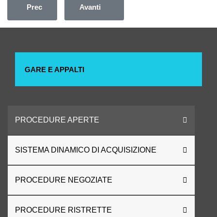
Articolo precedente: PIANO NAZIONALE RIPRESA E R
Articolo successivo: PROCEDURA AP
Prec
Avanti
GARE E APPALTI
PROCEDURE APERTE
SISTEMA DINAMICO DI ACQUISIZIONE
PROCEDURE NEGOZIATE
PROCEDURE RISTRETTE