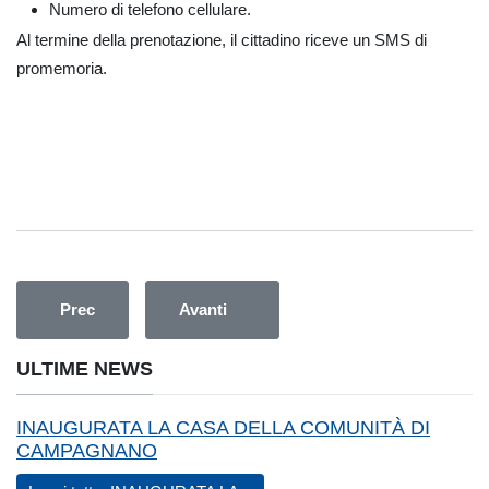
Numero di telefono cellulare.
Al termine della prenotazione, il cittadino riceve un SMS di
promemoria.
Articolo precedente: 10 Giugno, Luoghi di lavoro che promuo
Articolo successivo: Prenota la tua visita
Prec
Avanti
ULTIME NEWS
INAUGURATA LA CASA DELLA COMUNITÀ DI
CAMPAGNANO