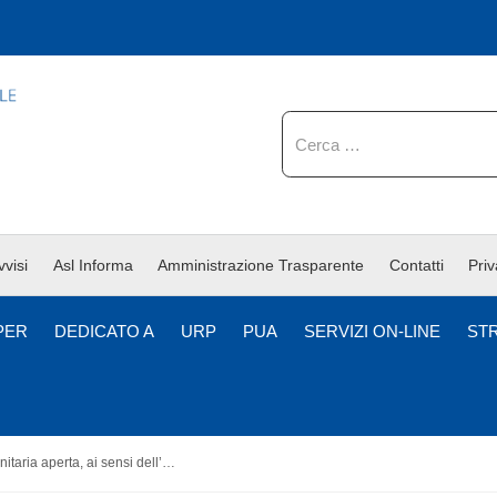
Cerca
vvisi
Asl Informa
Amministrazione Trasparente
Contatti
Pri
PER
DEDICATO A
URP
PUA
SERVIZI ON-LINE
ST
Procedura comunitaria aperta, ai sensi dell’art. 71 del D. Lgs. n. 36/2023 e s.m.i. e con applicazione dell’Inversione Procedimentale, per la fornitura di tecnologie varie per Anestesia e Ventilazione per le esigenze della U.O.C. Anestesia e Rianimazione