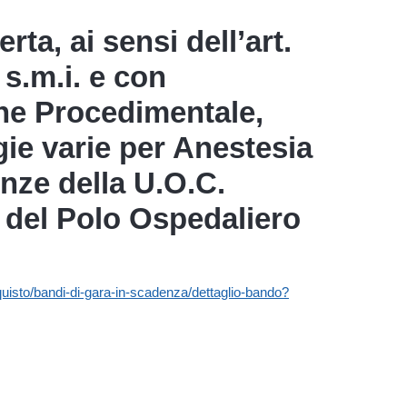
ta, ai sensi dell’art.
 s.m.i. e con
one Procedimentale,
gie varie per Anestesia
enze della U.O.C.
 del Polo Ospedaliero
acquisto/bandi-di-gara-in-scadenza/dettaglio-bando?