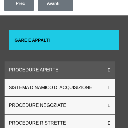
Articolo precedente: Procedura comunitaria aperta ACCELE
Articolo successivo: Procedura comunitari
Prec
Avanti
GARE E APPALTI
PROCEDURE APERTE
SISTEMA DINAMICO DI ACQUISIZIONE
PROCEDURE NEGOZIATE
PROCEDURE RISTRETTE