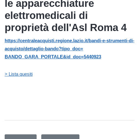
le apparecchiature
elettromedicali di
proprietà dell'Asl Roma 4
https://centraleacquisti.
regione.lazio.it/bandi-e-
strumenti-di-
acquisto/
dettaglio-bando?tipo_doc=
BANDO_GARA_PORTALE&id_doc=
5440923
> Lista quesiti