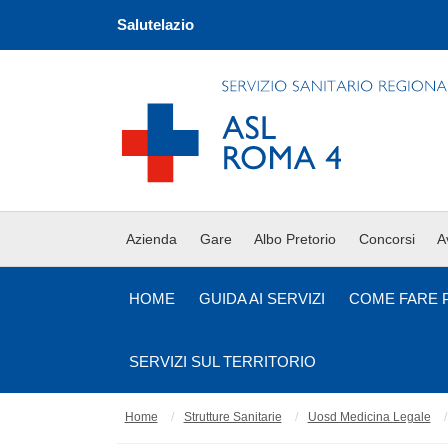
Salutelazio
Azienda
Gare
Albo Pretorio
Concorsi
A
HOME
GUIDA AI SERVIZI
COME FARE 
SERVIZI SUL TERRITORIO
Home
Strutture Sanitarie
Uosd Medicina Legale