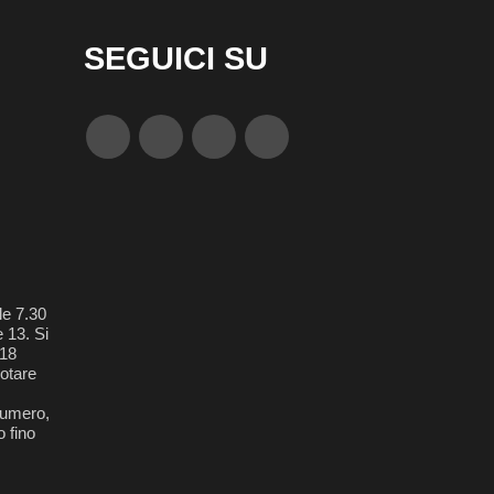
SEGUICI SU
le 7.30
e 13. Si
018
otare
 numero,
 fino