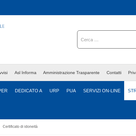
Cerca
vvisi
Asl Informa
Amministrazione Trasparente
Contatti
Pri
PER
DEDICATO A
URP
PUA
SERVIZI ON-LINE
ST
Certificato di idoneità