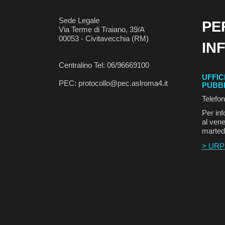
Sede Legale
PE
Via Terme di Traiano, 39/A
00053 - Civitavecchia (RM)
IN
Centralino Tel: 06/96669100
UFFIC
PEC: protocollo@pec.aslroma4.it
PUBB
Telefo
Per inf
al vene
marted
> URP