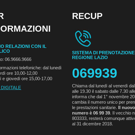
R
RECUP
FORMAZIONI
IO RELAZIONI CON IL
LICO
SISTEMA DI PRENOTAZIONE
REGIONE LAZIO
no: 06.9666.9666
ormazioni telefoniche: dal lunedì
069939
rdì ore 10,00-12,00
ì e giovedì ore 15,00-17,00
Chiama dal lunedì al venerdì dal
 DIGITALE
alle 19.30 il sabato dalle 7.30 all
informa che dal 1° novembre 2
cambia il numero unico per pren
le prestazioni sanitarie.
Il nuovo
numero è 06 99 39
. Il vecchio
803333, resterà comunque attivo
al 31 dicembre 2018.