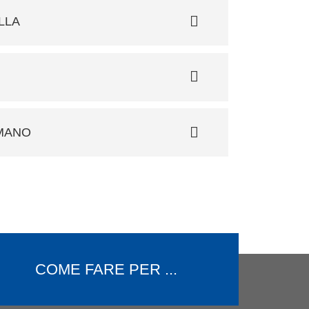
LLA
OMANO
COME FARE PER ...