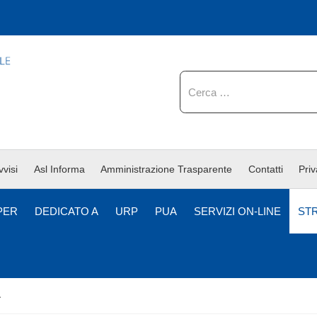
Cerca
vvisi
Asl Informa
Amministrazione Trasparente
Contatti
Pri
PER
DEDICATO A
URP
PUA
SERVIZI ON-LINE
ST
À