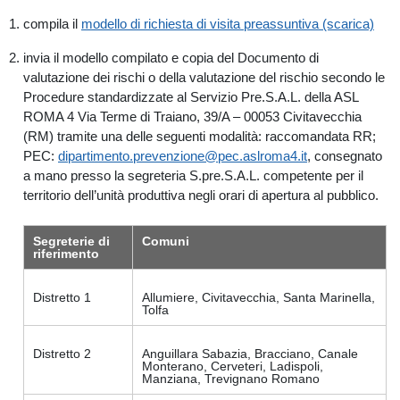
compila il
modello di richiesta di visita preassuntiva (scarica)
invia il modello compilato e copia del Documento di
valutazione dei rischi o della valutazione del rischio secondo le
Procedure standardizzate al Servizio Pre.S.A.L. della ASL
ROMA 4 Via Terme di Traiano, 39/A – 00053 Civitavecchia
(RM) tramite una delle seguenti modalità: raccomandata RR;
PEC:
dipartimento.prevenzione@pec.aslroma4.it
, consegnato
a mano presso la segreteria S.pre.S.A.L. competente per il
territorio dell’unità produttiva negli orari di apertura al pubblico.
Segreterie di
Comuni
riferimento
Distretto 1
Allumiere, Civitavecchia, Santa Marinella,
Tolfa
Distretto 2
Anguillara Sabazia, Bracciano, Canale
Monterano, Cerveteri, Ladispoli,
Manziana, Trevignano Romano